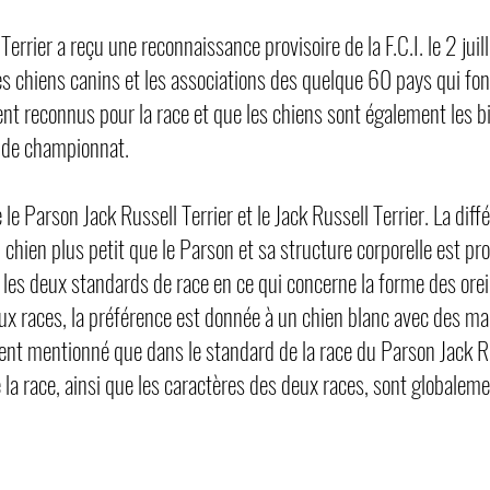
errier a reçu une reconnaissance provisoire de la F.C.I. le 2 ju
es chiens canins et les associations des quelque 60 pays qui font p
ent reconnus pour la race et que les chiens sont également les b
x de championnat.
e le Parson Jack Russell Terrier et le Jack Russell Terrier. La diff
 un chien plus petit que le Parson et sa structure corporelle est p
re les deux standards de race en ce qui concerne la forme des orei
eux races, la préférence est donnée à un chien blanc avec des mar
ent mentionné que dans le standard de la race du Parson Jack R
 la race, ainsi que les caractères des deux races, sont globale