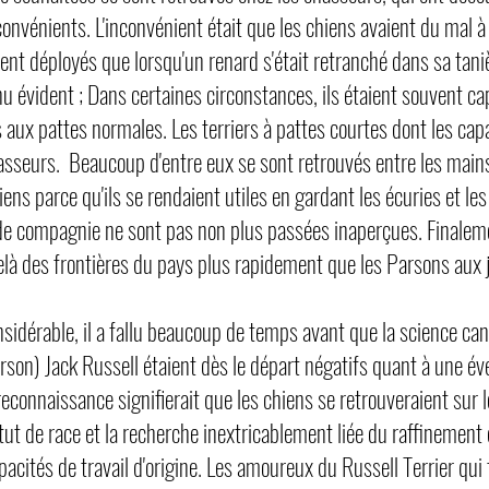
onvénients. L'inconvénient était que les chiens avaient du mal à s
nt déployés que lorsqu'un renard s'était retranché dans sa tanièr
vident ; Dans certaines circonstances, ils étaient souvent cap
aux pattes normales. Les terriers à pattes courtes dont les capa
sseurs. Beaucoup d'entre eux se sont retrouvés entre les mains
iens parce qu'ils se rendaient utiles en gardant les écuries et 
de compagnie ne sont pas non plus passées inaperçues. Finaleme
delà des frontières du pays plus rapidement que les Parsons aux
onsidérable, il a fallu beaucoup de temps avant que la science ca
rson) Jack Russell étaient dès le départ négatifs quant à une éve
 reconnaissance signifierait que les chiens se retrouveraient sur 
tut de race et la recherche inextricablement liée du raffinement
apacités de travail d'origine. Les amoureux du Russell Terrier qu