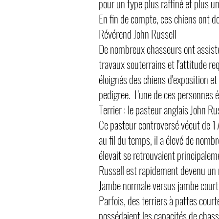
pour un type plus raffiné et plus u
En fin de compte, ces chiens ont d
Révérend John Russell
De nombreux chasseurs ont assisté av
travaux souterrains et l'attitude r
éloignés des chiens d'exposition et
pedigree. L'une de ces personnes é
Terrier : le pasteur anglais John Ru
Ce pasteur controversé vécut de 17
au fil du temps, il a élevé de nombr
élevait se retrouvaient principalem
Russell est rapidement devenu un 
Jambe normale versus jambe court
Parfois, des terriers à pattes cour
possédaient les capacités de chass