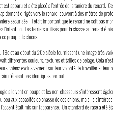
fet est apparu et a été placé à l'entrée de la tanière du renard. 
 rapidement dirigés vers le renard, souvent à des mètres de prof
 tanière sécurisée. Il était important que le renard ne soit pas mo
pas l'intention. Les terriers utilisés pour la chasse au renard éta
à ce groupe de chiens.
u 19e et au début du 20e siècle fournissent une image très varié
y avait différentes couleurs, textures et tailles de pelage. Cela n'e
eurs chiens exclusivement sur leur volonté de travailler et leur 
rrain n'étaient pas identiques partout.
ogie a le vent en poupe et les non-chasseurs s'intéressent égal
u peu aux capacités de chasse de ces chiens, mais ils s'intéress
où l'accent était mis sur l'apparence. Un standard de race a été ét