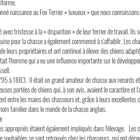
niforme.
onné naissance au Fox Terrier « luxueux » que nous connaissons 
ec tristesse à la « disparition » de leur terrier de travail. Ils
equise pour la chasse a également commencé à s'affaiblir. Les c
 de leurs propriétaires et ont continué à élever des chiens adapt
tait l'homme qui a eu une influence importante sur le développ
ssell.
95 à 1883. Il était un grand amateur de chasse aux renards et a
euses portées de chiens qui, à son avis, avaient le caractère et l
ent entre les mains des chasseurs et, grâce à leurs excellentes c
nom familier dans le monde de la chasse anglais.
e
tes appropriés étaient également impliqués dans l'élevage. Les c
e souhaitées se sont retrouvés chez les chasseurs, qui ont déco